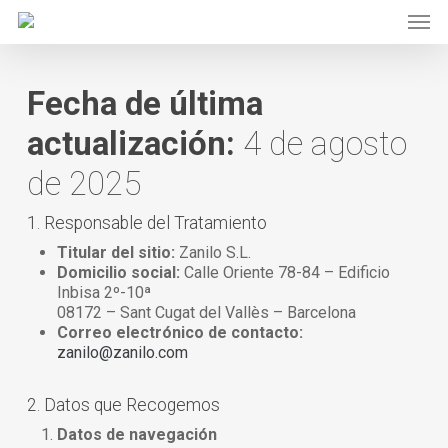
Skip
Men
to
main
content
Fecha de última
actualización:
4 de agosto
de 2025
1. Responsable del Tratamiento
Titular del sitio:
Zanilo S.L.
Domicilio social:
Calle Oriente 78-84 – Edificio
Inbisa 2º-10ª
08172 – Sant Cugat del Vallès – Barcelona
Correo electrónico de contacto:
zanilo@zanilo.com
2. Datos que Recogemos
Datos de navegación